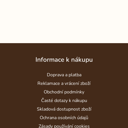
Z
á
Informace k nákupu
p
a
Doprava a platba
t
í
Reklamace a vrácení zboží
Obchodní podmínky
Časté dotazy k nákupu
Skladová dostupnost zboží
Ochrana osobních údajů
Zásady používání cookies