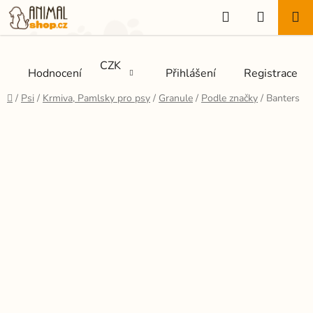
Přejít
Hledat
NÁKUP
na
KOŠÍK
obsah
CZK
Hodnocení
Přihlášení
Registrace
Domů
/
Psi
/
Krmiva, Pamlsky pro psy
/
Granule
/
Podle značky
/
Banters