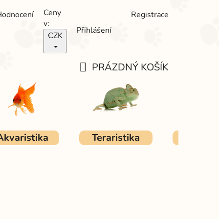
Ceny
Hodnocení
Registrace
v:
Přihlášení
CZK
PRÁZDNÝ KOŠÍK
NÁKUPNÍ
KOŠÍK
Akvaristika
Teraristika
Ostat