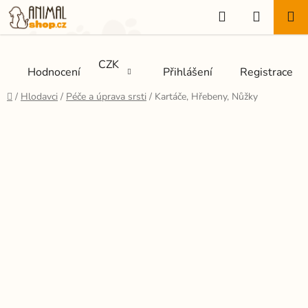
Přejít
Hledat
NÁKUP
na
KOŠÍK
obsah
CZK
Hodnocení
Přihlášení
Registrace
Domů
/
Hlodavci
/
Péče a úprava srsti
/
Kartáče, Hřebeny, Nůžky