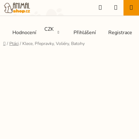
Přejít
Hledat
NÁKUP
na
KOŠÍK
obsah
CZK
Hodnocení
Přihlášení
Registrace
Domů
/
Ptáci
/
Klece, Přepravky, Voliéry, Batohy