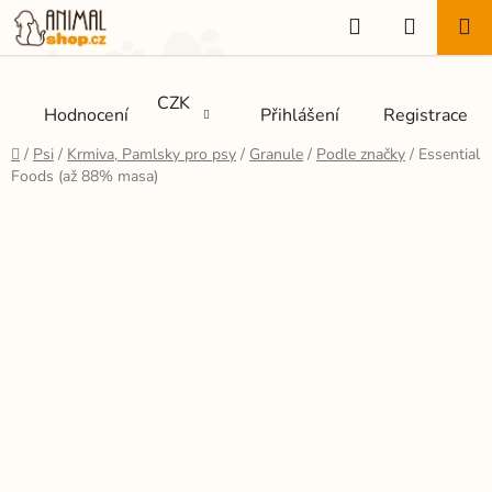
Přejít
Hledat
NÁKUP
na
KOŠÍK
obsah
CZK
Hodnocení
Přihlášení
Registrace
Domů
/
Psi
/
Krmiva, Pamlsky pro psy
/
Granule
/
Podle značky
/
Essential
Foods (až 88% masa)