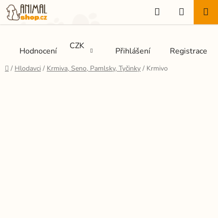
Přejít
Hledat
NÁKUP
na
KOŠÍK
obsah
CZK
Hodnocení
Přihlášení
Registrace
Domů
/
Hlodavci
/
Krmiva, Seno, Pamlsky, Tyčinky
/
Krmivo