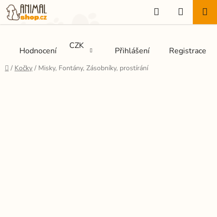
Přejít
Hledat
NÁKUP
na
KOŠÍK
obsah
CZK
Hodnocení
Přihlášení
Registrace
Domů
/
Kočky
/
Misky, Fontány, Zásobníky, prostírání