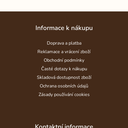
Z
á
Informace k nákupu
p
a
Doprava a platba
t
í
Reklamace a vrácení zboží
Obchodní podmínky
Časté dotazy k nákupu
Skladová dostupnost zboží
Ochrana osobních údajů
Zásady používání cookies
Kontaktní informace