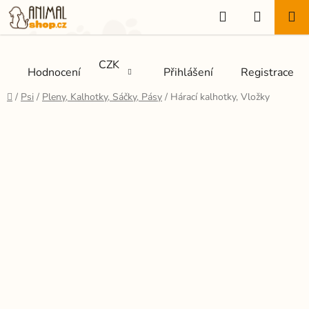
Přejít
Hledat
NÁKUP
na
KOŠÍK
obsah
CZK
Hodnocení
Přihlášení
Registrace
Domů
/
Psi
/
Pleny, Kalhotky, Sáčky, Pásy
/
Hárací kalhotky, Vložky