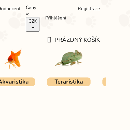
Ceny
Hodnocení
Registrace
v:
Přihlášení
CZK
PRÁZDNÝ KOŠÍK
NÁKUPNÍ
KOŠÍK
Akvaristika
Teraristika
Ostat