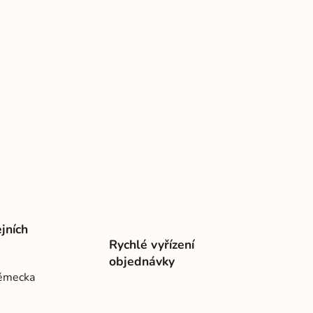
jních
Rychlé vyřízení
objednávky
Německa