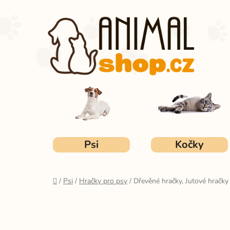
Přejít
na
obsah
Psi
Kočky
Domů
/
Psi
/
Hračky pro psy
/
Dřevěné hračky, Jutové hračky