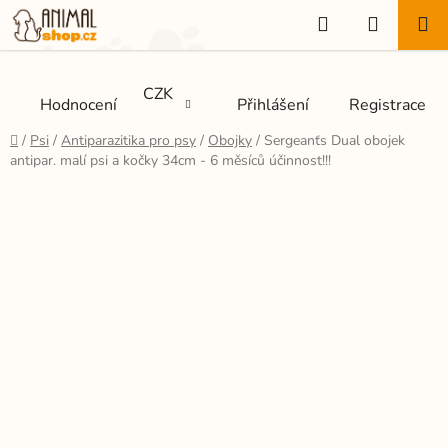
Přejít
Hledat
NÁKUP
na
KOŠÍK
obsah
CZK
Hodnocení
Přihlášení
Registrace
Domů
/
Psi
/
Antiparazitika pro psy
/
Obojky
/
Sergeanťs Dual obojek
antipar. malí psi a kočky 34cm - 6 měsíců účinnost!!!