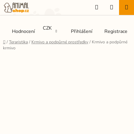
Přejít
Hledat
NÁKUP
na
KOŠÍK
obsah
CZK
Hodnocení
Přihlášení
Registrace
Domů
/
Teraristika
/
Krmivo a podpůrné prostředky
/
Krmivo a podpůrné
krmivo