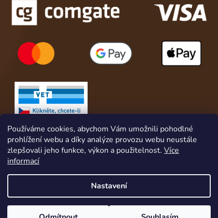
Používáme cookies, abychom Vám umožnili pohodlné
prohlížení webu a díky analýze provozu webu neustále
zlepšovali jeho funkce, výkon a použitelnost.
Více
informací
Nastavení
Vytvořil Shoptet
Získej slevu hned za registraci. A pro naše věrné a stále zákazníky
Odmítnout
Souhlasím