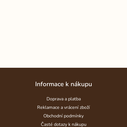
Z
á
Informace k nákupu
p
a
Doprava a platba
t
í
Reklamace a vrácení zboží
Obchodní podmínky
Časté dotazy k nákupu