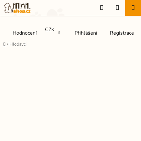
Přejít
Hledat
NÁKUP
na
KOŠÍK
obsah
CZK
Hodnocení
Přihlášení
Registrace
Domů
/
Hlodavci