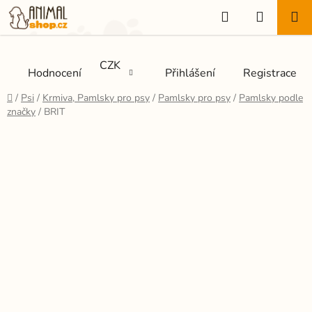
Přejít
Hledat
NÁKUP
na
KOŠÍK
obsah
CZK
Hodnocení
Přihlášení
Registrace
Domů
/
Psi
/
Krmiva, Pamlsky pro psy
/
Pamlsky pro psy
/
Pamlsky podle
značky
/
BRIT