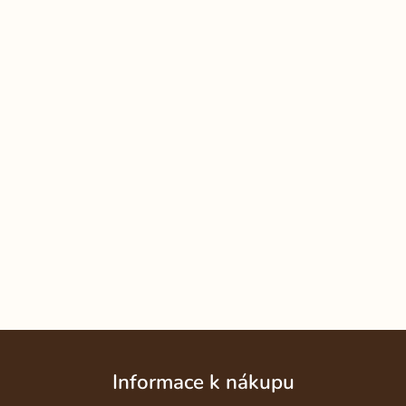
Z
á
Informace k nákupu
p