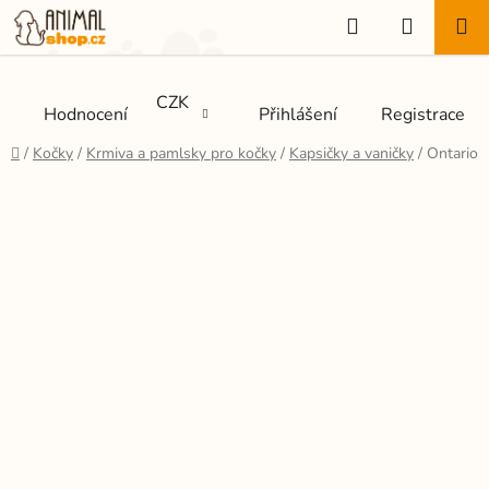
Přejít
Hledat
NÁKUP
na
KOŠÍK
obsah
CZK
Hodnocení
Přihlášení
Registrace
Domů
/
Kočky
/
Krmiva a pamlsky pro kočky
/
Kapsičky a vaničky
/
Ontario