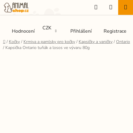
Přejít
Hledat
NÁKUP
na
KOŠÍK
obsah
CZK
Hodnocení
Přihlášení
Registrace
Domů
/
Kočky
/
Krmiva a pamlsky pro kočky
/
Kapsičky a vaničky
/
Ontario
/
Kapsička Ontario tuňák a losos ve vývaru 80g