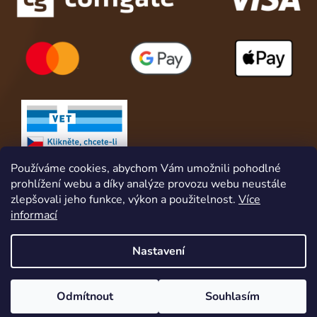
Používáme cookies, abychom Vám umožnili pohodlné
prohlížení webu a díky analýze provozu webu neustále
zlepšovali jeho funkce, výkon a použitelnost.
Více
informací
Nastavení
Vytvořil Shoptet
Získej slevu hned za registraci. A pro naše věrné a stále zákazníky
Odmítnout
Souhlasím
Copyright 2026
Animalshop.cz
. Všechna práva
máme navíc věrnostní VIP program s VIP slevami, dárky a službami.
vyhrazena.
Upravit nastavení cookies