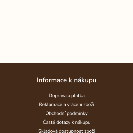
Z
á
Informace k nákupu
p
a
Doprava a platba
t
í
Reklamace a vrácení zboží
Obchodní podmínky
Časté dotazy k nákupu
Skladová dostupnost zboží