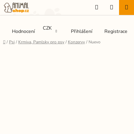
Přejít
Hledat
NÁKUP
na
KOŠÍK
obsah
CZK
Hodnocení
Přihlášení
Registrace
Domů
/
Psi
/
Krmiva, Pamlsky pro psy
/
Konzervy
/
Nuevo