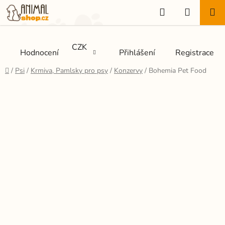
Přejít
Hledat
NÁKUP
na
KOŠÍK
obsah
CZK
Hodnocení
Přihlášení
Registrace
Domů
/
Psi
/
Krmiva, Pamlsky pro psy
/
Konzervy
/
Bohemia Pet Food