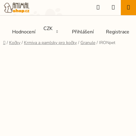
Přejít
Hledat
NÁKUP
na
KOŠÍK
obsah
CZK
Hodnocení
Přihlášení
Registrace
Domů
/
Kočky
/
Krmiva a pamlsky pro kočky
/
Granule
/
IRONpet