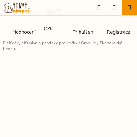
Přejít
Hledat
NÁKUP
na
KOŠÍK
obsah
CZK
Hodnocení
Přihlášení
Registrace
Domů
/
Kočky
/
Krmiva a pamlsky pro kočky
/
Granule
/
Ekonomická
krmiva