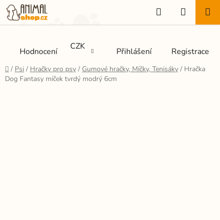
Přejít
Hledat
NÁKUP
na
KOŠÍK
obsah
CZK
Hodnocení
Přihlášení
Registrace
Domů
/
Psi
/
Hračky pro psy
/
Gumové hračky, Míčky, Tenisáky
/
Hračka
Dog Fantasy míček tvrdý modrý 6cm