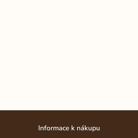
Z
á
Informace k nákupu
p