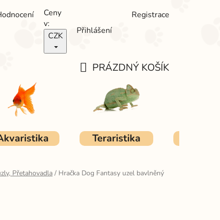
Ceny
Hodnocení
Registrace
v:
Přihlášení
CZK
PRÁZDNÝ KOŠÍK
NÁKUPNÍ
KOŠÍK
Akvaristika
Teraristika
Ostat
zly, Přetahovadla
/
Hračka Dog Fantasy uzel bavlněný