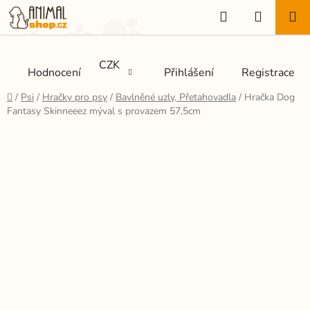
Přejít
Hledat
NÁKUP
na
KOŠÍK
obsah
CZK
Hodnocení
Přihlášení
Registrace
Domů
/
Psi
/
Hračky pro psy
/
Bavlněné uzly, Přetahovadla
/
Hračka Dog
Fantasy Skinneeez mýval s provazem 57,5cm