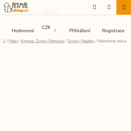
Přejít
Hledat
NÁKUP
na
KOŠÍK
obsah
CZK
Hodnocení
Přihlášení
Registrace
Domů
/
Ptáci
/
Krmiva, Zrniny, Pamlsky
/
Zrniny, Peletky
/
Nutrimeal zolux