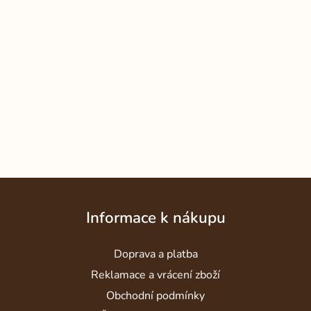
Z
á
Informace k nákupu
p
a
Doprava a platba
t
í
Reklamace a vrácení zboží
Obchodní podmínky