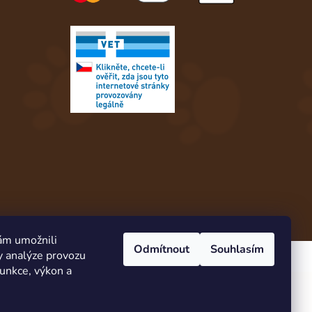
ám umožnili
Odmítnout
Souhlasím
y analýze provozu
Vytvořil Shoptet
funkce, výkon a