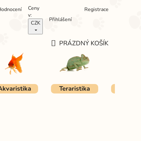
Ceny
Hodnocení
Registrace
v:
Přihlášení
CZK
PRÁZDNÝ KOŠÍK
NÁKUPNÍ
KOŠÍK
Akvaristika
Teraristika
Ostat