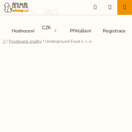
Přejít
Hledat
NÁKUP
na
KOŠÍK
obsah
CZK
Hodnocení
Přihlášení
Registrace
Domů
/
Prodávané značky
/
Underground Food s. r. o.