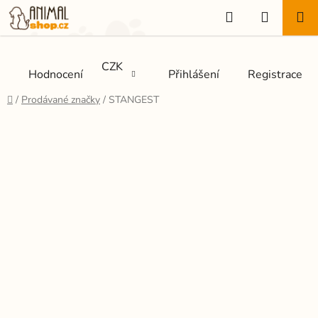
Přejít
Hledat
NÁKUP
na
KOŠÍK
obsah
CZK
Hodnocení
Přihlášení
Registrace
Domů
/
Prodávané značky
/
STANGEST