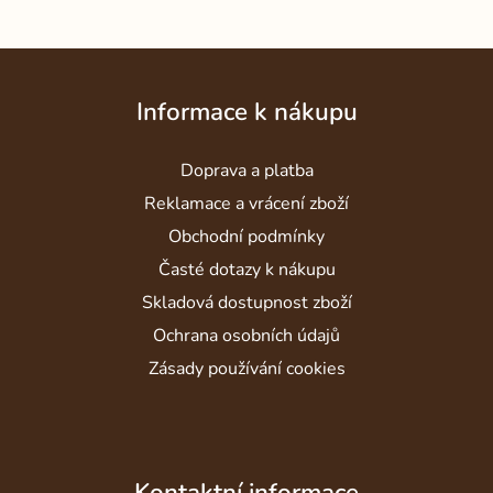
Z
á
Informace k nákupu
p
a
Doprava a platba
t
í
Reklamace a vrácení zboží
Obchodní podmínky
Časté dotazy k nákupu
Skladová dostupnost zboží
Ochrana osobních údajů
Zásady používání cookies
Kontaktní informace