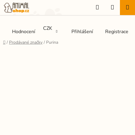
Přejít
Hledat
NÁKUP
na
KOŠÍK
obsah
CZK
Hodnocení
Přihlášení
Registrace
Domů
/
Prodávané značky
/
Purina