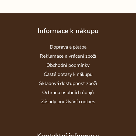
Z
á
Informace k nákupu
p
a
Doprava a platba
t
í
Reklamace a vrácení zboží
Obchodní podmínky
Časté dotazy k nákupu
Skladová dostupnost zboží
Ochrana osobních údajů
Zásady používání cookies
Kontaktní informace