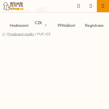
Přejít
Hledat
NÁKUP
na
KOŠÍK
obsah
CZK
Hodnocení
Přihlášení
Registrace
Domů
/
Prodávané značky
/
PUP_ICE