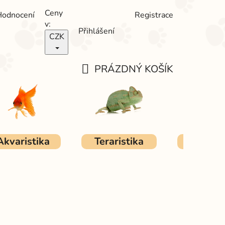
Ceny
Hodnocení
Registrace
v:
Přihlášení
CZK
PRÁZDNÝ KOŠÍK
NÁKUPNÍ
KOŠÍK
Akvaristika
Teraristika
Ostat