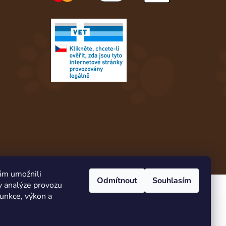
ám umožnili
Odmítnout
Souhlasím
y analýze provozu
Vytvořil Shoptet
funkce, výkon a