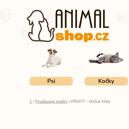
Přejít
na
obsah
Psi
Kočky
Domů
/
Prodávané značky
/
PROFIT - Michal Malý