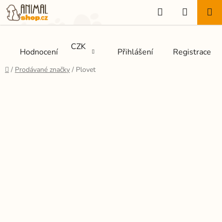
Přejít
Hledat
NÁKUP
na
KOŠÍK
obsah
CZK
Hodnocení
Přihlášení
Registrace
Domů
/
Prodávané značky
/
Plovet