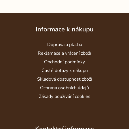
Z
á
Informace k nákupu
p
a
Doprava a platba
t
í
Reklamace a vrácení zboží
Obchodní podmínky
Časté dotazy k nákupu
Skladová dostupnost zboží
Ochrana osobních údajů
Zásady používání cookies
Kontaktní informace