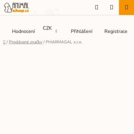
Přejít
Hledat
NÁKUP
na
KOŠÍK
obsah
CZK
Hodnocení
Přihlášení
Registrace
Domů
/
Prodávané značky
/
PHARMAGAL s.r.o.