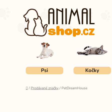
Přejít
na
obsah
Psi
Kočky
Domů
/
Prodávané značky
/
PetDreamHouse