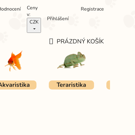
Ceny
Hodnocení
Registrace
v:
Přihlášení
CZK
PRÁZDNÝ KOŠÍK
NÁKUPNÍ
KOŠÍK
Akvaristika
Teraristika
Ostat