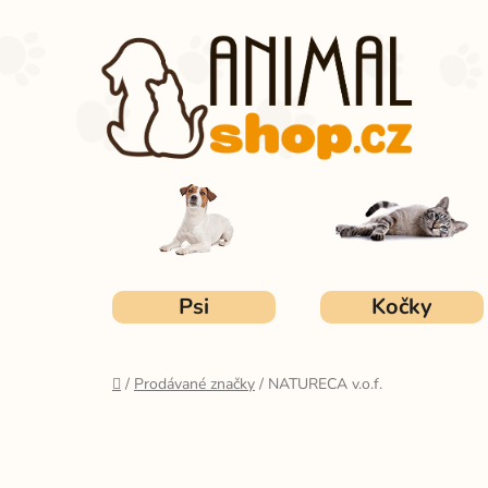
Přejít
na
obsah
Psi
Kočky
Domů
/
Prodávané značky
/
NATURECA v.o.f.