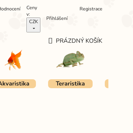
Ceny
Hodnocení
Registrace
v:
Přihlášení
CZK
PRÁZDNÝ KOŠÍK
NÁKUPNÍ
KOŠÍK
Akvaristika
Teraristika
Ostat