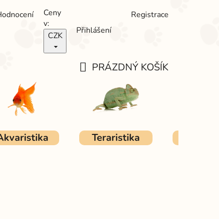
Ceny
Hodnocení
Registrace
v:
Přihlášení
CZK
PRÁZDNÝ KOŠÍK
NÁKUPNÍ
KOŠÍK
Akvaristika
Teraristika
Ostat