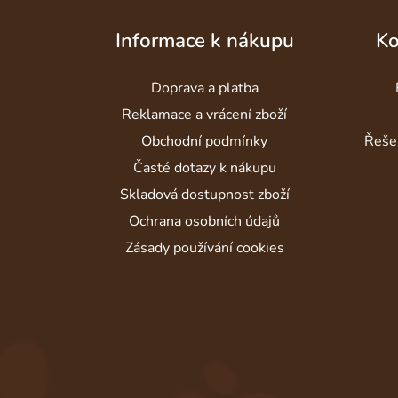
Z
á
Informace k nákupu
Ko
p
a
Doprava a platba
t
Reklamace a vrácení zboží
í
Obchodní podmínky
Řeše
Časté dotazy k nákupu
Skladová dostupnost zboží
Ochrana osobních údajů
Zásady používání cookies