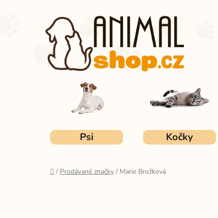
Přejít
na
obsah
Psi
Kočky
Domů
/
Prodávané značky
/
Marie Brožková