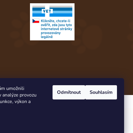
ám umožnili
Odmítnout
Souhlasím
y analýze provozu
Vytvořil Shoptet
funkce, výkon a