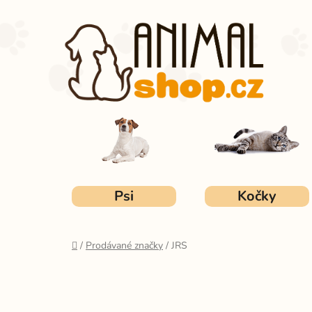
Přejít
na
obsah
Psi
Kočky
Domů
/
Prodávané značky
/
JRS