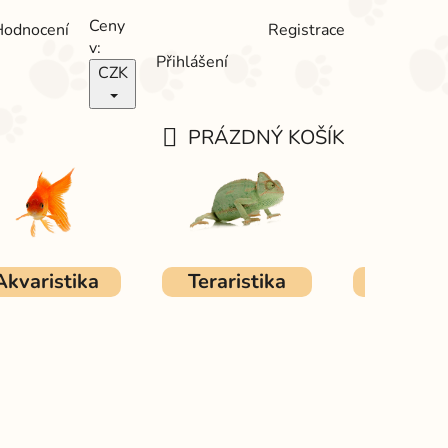
Ceny
Hodnocení
Registrace
v:
Přihlášení
CZK
PRÁZDNÝ KOŠÍK
NÁKUPNÍ
KOŠÍK
Akvaristika
Teraristika
Ostat