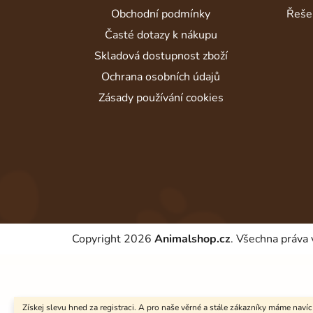
í
Obchodní podmínky
Řeše
Časté dotazy k nákupu
Skladová dostupnost zboží
Ochrana osobních údajů
Zásady používání cookies
Copyright 2026
Animalshop.cz
. Všechna práva
Získej slevu hned za registraci. A pro naše věrné a stále zákazníky máme navíc