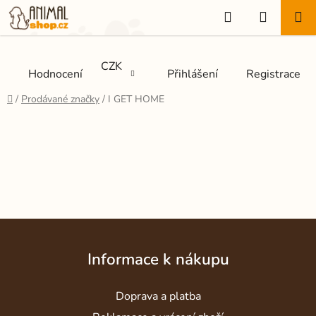
Přejít
Hledat
NÁKUP
na
KOŠÍK
obsah
CZK
Hodnocení
Přihlášení
Registrace
Domů
/
Prodávané značky
/
I GET HOME
Z
á
Informace k nákupu
p
a
Doprava a platba
t