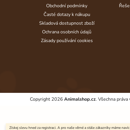
í
Obchodní podmínky
Řeše
Časté dotazy k nákupu
Skladová dostupnost zboží
Ochrana osobních údajů
Zásady používání cookies
Copyright 2026
Animalshop.cz
. Všechna práva
Získej slevu hned za registraci. A pro naše věrné a stále zákazníky máme navíc