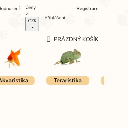
Ceny
Hodnocení
Registrace
v:
Přihlášení
CZK
PRÁZDNÝ KOŠÍK
NÁKUPNÍ
KOŠÍK
Akvaristika
Teraristika
Ostat