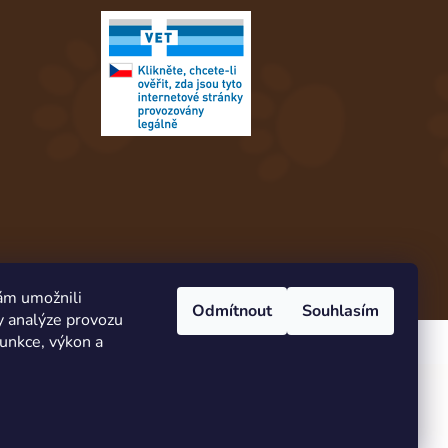
ám umožnili
Odmítnout
Souhlasím
y analýze provozu
Vytvořil Shoptet
funkce, výkon a