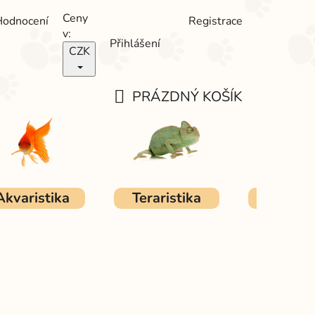
Ceny
Hodnocení
Registrace
v:
Přihlášení
CZK
PRÁZDNÝ KOŠÍK
NÁKUPNÍ
KOŠÍK
Akvaristika
Teraristika
Ostat