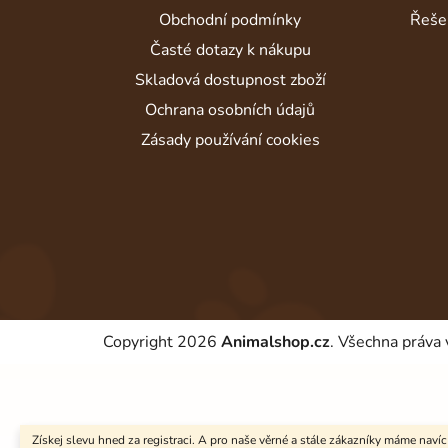
í
Obchodní podmínky
Řeše
Časté dotazy k nákupu
Skladová dostupnost zboží
Ochrana osobních údajů
Zásady používání cookies
Copyright 2026
Animalshop.cz
. Všechna práva
Získej slevu hned za registraci. A pro naše věrné a stále zákazníky máme navíc