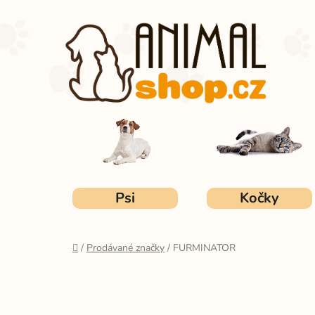
Přejít
na
obsah
Psi
Kočky
Domů
/
Prodávané značky
/
FURMINATOR