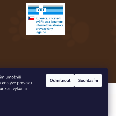
ám umožnili
Odmítnout
Souhlasím
y analýze provozu
Vytvořil Shoptet
funkce, výkon a