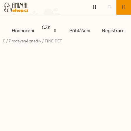
Přejít
Hledat
NÁKUP
na
KOŠÍK
obsah
CZK
Hodnocení
Přihlášení
Registrace
Domů
/
Prodávané značky
/
FINE PET