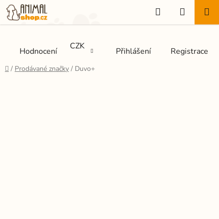
Přejít
Hledat
NÁKUP
na
KOŠÍK
obsah
CZK
Hodnocení
Přihlášení
Registrace
Domů
/
Prodávané značky
/
Duvo+