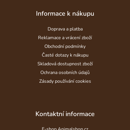
Z
á
Informace k nákupu
p
a
Doprava a platba
t
í
Reklamace a vrácení zboží
Obchodní podmínky
Časté dotazy k nákupu
Skladová dostupnost zboží
Ochrana osobních údajů
Zásady používání cookies
Kontaktní informace
E-shop Animalshop.cz