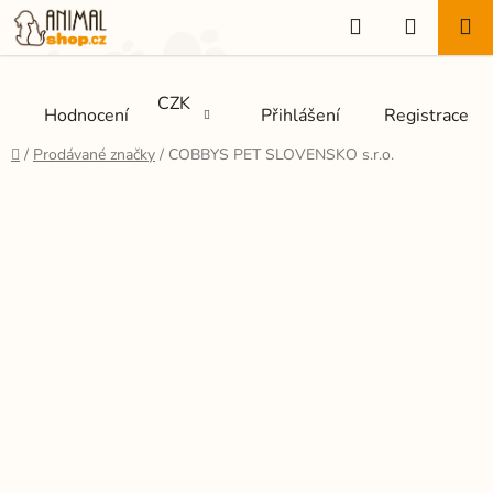
Přejít
Hledat
NÁKUP
na
KOŠÍK
obsah
CZK
Hodnocení
Přihlášení
Registrace
Domů
/
Prodávané značky
/
COBBYS PET SLOVENSKO s.r.o.