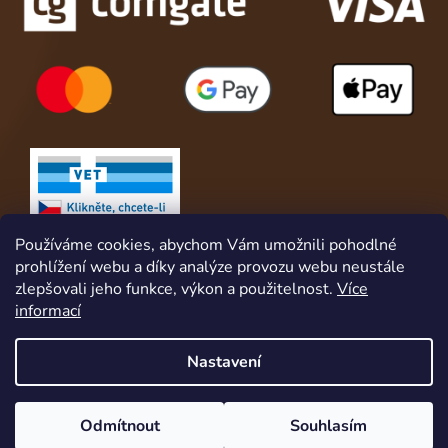
Používáme cookies, abychom Vám umožnili pohodlné
prohlížení webu a díky analýze provozu webu neustále
zlepšovali jeho funkce, výkon a použitelnost.
Více
informací
Nastavení
Vytvořil Shoptet
Získej slevu hned za registraci. A pro naše věrné a stále zákazníky
Odmítnout
Souhlasím
Copyright 2026
Animalshop.cz
. Všechna práva
máme navíc věrnostní VIP program s VIP slevami, dárky a službami.