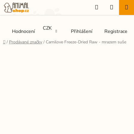
Přejít
Hledat
NÁKUP
na
KOŠÍK
obsah
CZK
Hodnocení
Přihlášení
Registrace
Domů
/
Prodávané značky
/
Carnilove Freeze-Dried Raw - mrazem suše