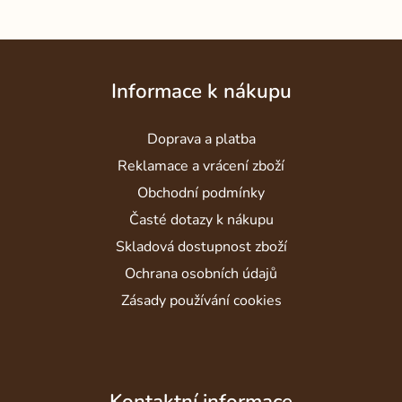
Z
á
Informace k nákupu
p
a
Doprava a platba
t
í
Reklamace a vrácení zboží
Obchodní podmínky
Časté dotazy k nákupu
Skladová dostupnost zboží
Ochrana osobních údajů
Zásady používání cookies
Kontaktní informace