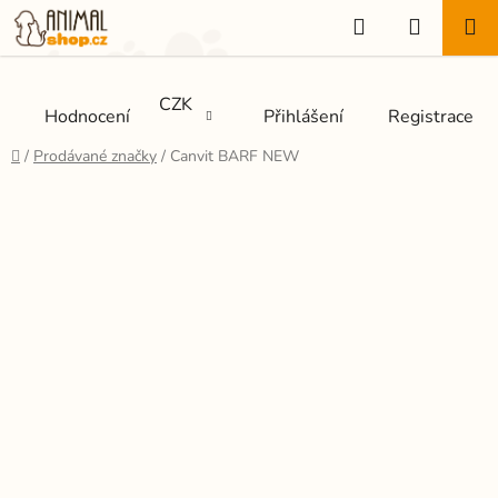
Přejít
Hledat
NÁKUP
na
KOŠÍK
obsah
CZK
Hodnocení
Přihlášení
Registrace
Domů
/
Prodávané značky
/
Canvit BARF NEW