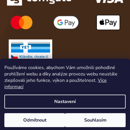
Používáme cookies, abychom Vám umožnili pohodlné
prohlížení webu a díky analýze provozu webu neustále
zlepšovali jeho funkce, výkon a použitelnost.
Více
informací
Nastavení
Vytvořil Shoptet
Získej slevu hned za registraci. A pro naše věrné a stále zákazníky
Odmítnout
Souhlasím
Copyright 2026
Animalshop.cz
. Všechna práva
máme navíc věrnostní VIP program s VIP slevami, dárky a službami.
vyhrazena.
Upravit nastavení cookies