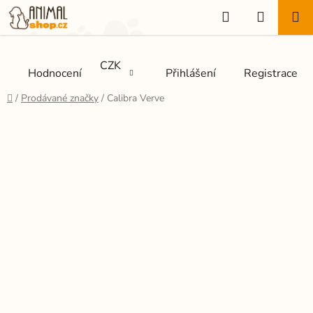
Přejít
Hledat
NÁKUP
na
KOŠÍK
obsah
CZK
Hodnocení
Přihlášení
Registrace
Domů
/
Prodávané značky
/
Calibra Verve