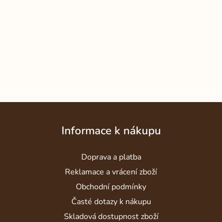
Z
á
Informace k nákupu
p
a
Doprava a platba
t
í
Reklamace a vrácení zboží
Obchodní podmínky
Časté dotazy k nákupu
Skladová dostupnost zboží