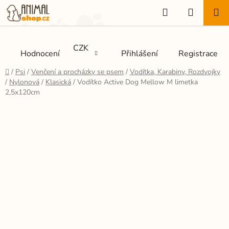
Přejít
Hledat
NÁKUP
na
KOŠÍK
obsah
CZK
Hodnocení
Přihlášení
Registrace
Domů
/
Psi
/
Venčení a procházky se psem
/
Vodítka, Karabiny, Rozdvojky
/
Nylonová
/
Klasická
/
Vodítko Active Dog Mellow M limetka
2,5x120cm