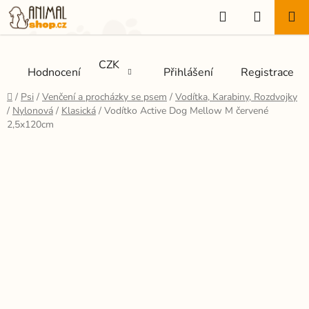
Přejít
Hledat
NÁKUP
na
KOŠÍK
obsah
CZK
Hodnocení
Přihlášení
Registrace
Domů
/
Psi
/
Venčení a procházky se psem
/
Vodítka, Karabiny, Rozdvojky
/
Nylonová
/
Klasická
/
Vodítko Active Dog Mellow M červené
2,5x120cm