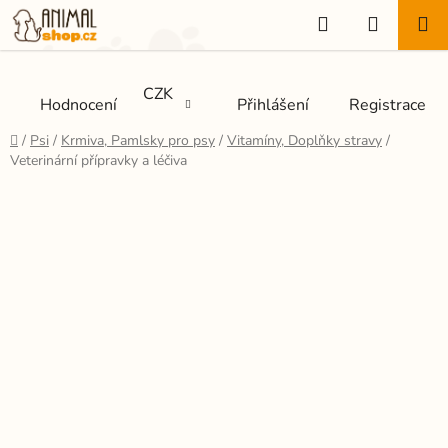
Přejít
Hledat
NÁKUP
na
KOŠÍK
obsah
CZK
Hodnocení
Přihlášení
Registrace
Domů
/
Psi
/
Krmiva, Pamlsky pro psy
/
Vitamíny, Doplňky stravy
/
Veterinární přípravky a léčiva