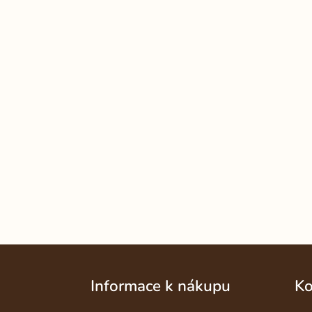
Z
á
Informace k nákupu
Ko
p