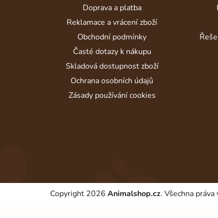
a
Doprava a platba
t
Reklamace a vrácení zboží
í
Obchodní podmínky
Řeše
Časté dotazy k nákupu
Skladová dostupnost zboží
Ochrana osobních údajů
Zásady používání cookies
Copyright 2026
Animalshop.cz
. Všechna práva