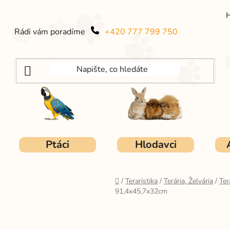
Rádi vám poradíme
+420 777 799 750
Ptáci
Hlodavci
Domů
/
Teraristika
/
Terária, Želvária
/
Ter
91,4x45,7x32cm