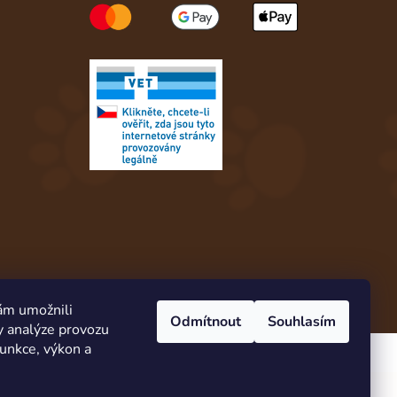
ám umožnili
Odmítnout
Souhlasím
y analýze provozu
funkce, výkon a
Vytvořil Shoptet