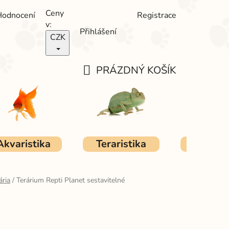
Ceny
Hodnocení
Registrace
v:
Přihlášení
CZK
PRÁZDNÝ KOŠÍK
NÁKUPNÍ
KOŠÍK
Akvaristika
Teraristika
Ostat
ária
/
Terárium Repti Planet sestavitelné