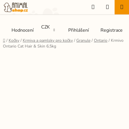
Přejít
Hledat
NÁKUP
na
KOŠÍK
obsah
CZK
Hodnocení
Přihlášení
Registrace
Domů
/
Kočky
/
Krmiva a pamlsky pro kočky
/
Granule
/
Ontario
/
Krmivo
Ontario Cat Hair & Skin 6,5kg