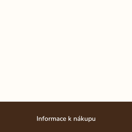
Z
á
Informace k nákupu
p
a