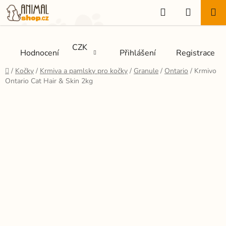
Přejít
Hledat
NÁKUP
na
KOŠÍK
obsah
CZK
Hodnocení
Přihlášení
Registrace
Domů
/
Kočky
/
Krmiva a pamlsky pro kočky
/
Granule
/
Ontario
/
Krmivo
Ontario Cat Hair & Skin 2kg