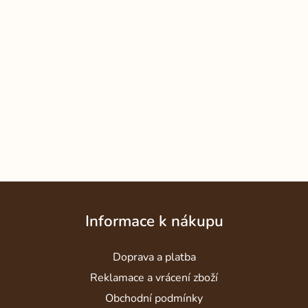
Z
á
Informace k nákupu
p
a
Doprava a platba
t
í
Reklamace a vrácení zboží
Obchodní podmínky